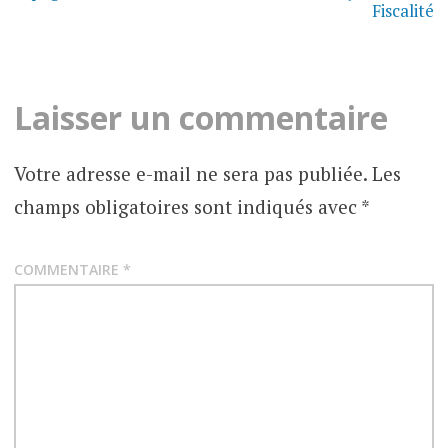
l’article
Fiscalité
CONSEILS
PRATIQUES
DÉMARCHES
&
FORMALITÉS
Laisser un commentaire
ESPAGNE
Votre adresse e-mail ne sera pas publiée.
Les
champs obligatoires sont indiqués avec
*
COMMENTAIRE
*