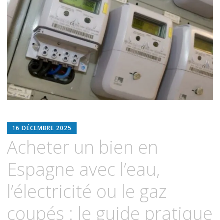
contenu
ADMIN2676
16 DÉCEMBRE 2025
Acheter un bien en
Espagne avec l’eau,
l’électricité ou le gaz
coupés : le guide pratique