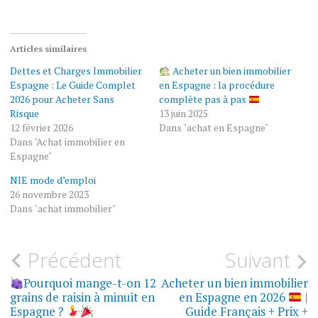
Articles similaires
Dettes et Charges Immobilier
Acheter un bien immobilier
Espagne : Le Guide Complet
en Espagne : la procédure
2026 pour Acheter Sans
complète pas à pas
Risque
13 juin 2025
12 février 2026
Dans "achat en Espagne"
Dans "Achat immobilier en
Espagne"
NIE mode d’emploi
26 novembre 2023
Dans "achat immobilier"
Navigation
Précédent
Suivant
ACHETER
UN BIEN
de
Pourquoi mange-t-on 12
Acheter un bien immobilier
EN
ESPAGNE
grains de raisin à minuit en
en Espagne en 2026
|
Espagne ?
Guide Français + Prix +