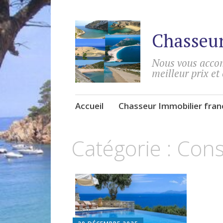
Chasseur
Nous vous accom
meilleur prix et
Accéder
Accueil
Chasseur Immobilier fra
au
contenu
Catégorie :
Cons