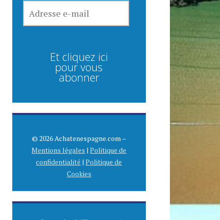
ADRESSE
E-
MAIL
Et cliquez ici
pour vous
abonner
© 2026 Achatenespagne.com –
Mentions légales
|
Politique de
confidentialité
|
Politique de
Cookies