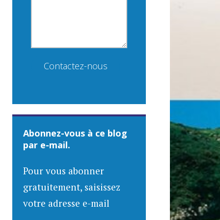
Contactez-nous
Abonnez-vous à ce blog
par e-mail.
Pour vous abonner
gratuitement, saisissez
votre adresse e-mail