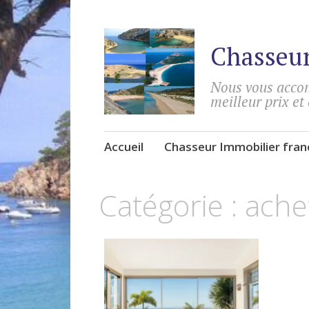
Chasseur
Nous vous accom
meilleur prix et
Accéder
Accueil
Chasseur Immobilier fra
au
contenu
Catégorie :
ache