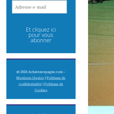
ADRESSE
E-
MAIL
Et cliquez ici
pour vous
abonner
© 2026 Achatenespagne.com –
Mentions légales
|
Politique de
confidentialité
|
Politique de
Cookies