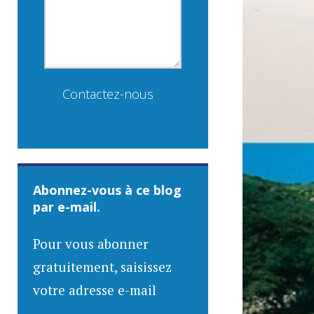
Contactez-nous
Abonnez-vous à ce blog
par e-mail.
Pour vous abonner
gratuitement, saisissez
votre adresse e-mail