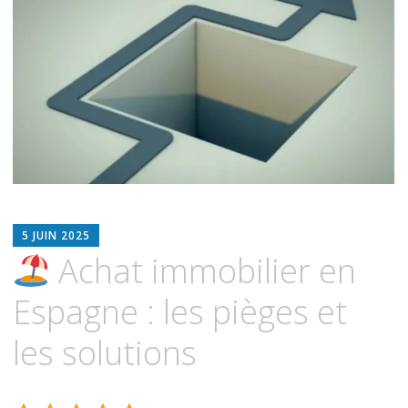
contenu
ADMIN2676
5 JUIN 2025
Achat immobilier en
Espagne : les pièges et
les solutions