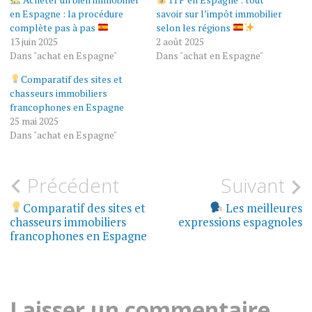
en Espagne : la procédure
savoir sur l’impôt immobilier
complète pas à pas
selon les régions
13 juin 2025
2 août 2025
Dans "achat en Espagne"
Dans "achat en Espagne"
Comparatif des sites et
chasseurs immobiliers
francophones en Espagne
25 mai 2025
Dans "achat en Espagne"
Navigation
Précédent
Suivant
ACHAT
EN
de
Comparatif des sites et
Les meilleures
ESPAGNE
chasseurs immobiliers
expressions espagnoles
l’article
francophones en Espagne
ACHETER
EN
ESPAGNE
CHASSEUR
Laisser un commentaire
IMMOBILIER