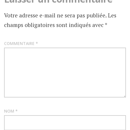
CONSEILLER
IMMOBILIER
Votre adresse e-mail ne sera pas publiée.
Les
champs obligatoires sont indiqués avec
*
IMMOBILIER
EN
ESPAGNE
COMMENTAIRE
*
PIEGES
IMMOBILIER
ESPAGNE
NOM
*